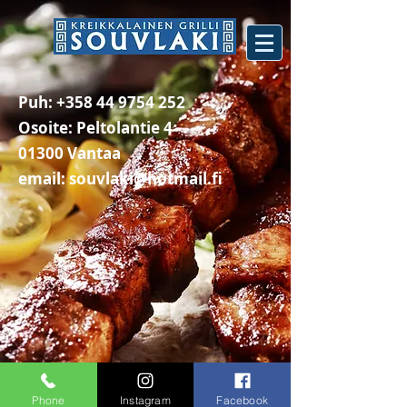
Puh:
+358 44 9754 252
Osoite: Peltolantie 4
01300 Vantaa
email:
souvlaki@hotmail.fi
Phone
Instagram
Facebook